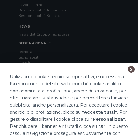
Lavora con noi
Responsabilità Ambientale
Responsabilità Sociale
NEWS
News dal Gruppo Tecnocasa
SEDE NAZIONALE
tecnocasa.it
tecnorete.it
kiron.it
x
TECNOCASA NEL MONDO
Utilizziamo cookie tecnici sempre attivi, e necessari al
Italia
,
Spagna
,
Ungheria
,
Messico
,
Polonia
,
Francia
,
funzionamento del sito web, nonché cookie analitici
Tunisia
,
Thailandia
,
Repubblica di San Marino
non anonimi e di profilazione, anche di terza parte, per
effettuare analisi statistiche e per permettere di inviare
Impostazioni Cookies
pubblicità, anche personalizzata. Per accettare i cookie
analitici e di profilazione, clicca su
"Accetta tutti"
. Per
gestire o disabilitare i cookie clicca su
"Personalizza"
.
Per chiudere il banner e rifiutarli clicca su
"X"
; in questo
caso, la navigazione proseguirà esclusivamente con i