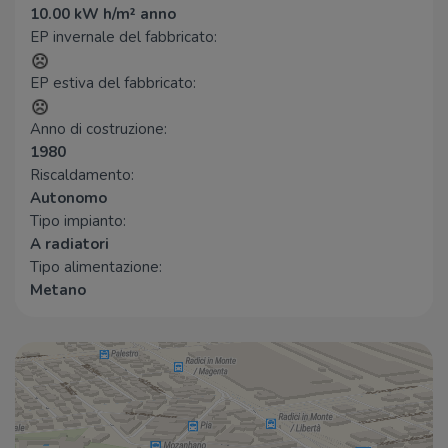
10.00 kW h/m² anno
COOP
480 m
EP invernale del fabbricato:
La Boulangerie
560 m
Alimentari Bellini
2,1 Km
EP estiva del fabbricato:
Bar
Anno di costruzione:
1980
Bar
20 m
Riscaldamento:
Bar Regina
160 m
Autonomo
Bar Guarascio
2,1 Km
Tipo impianto:
La Pesa
2,2 Km
A radiatori
Bar Festival
2,8 Km
Tipo alimentazione:
Metano
Ristoranti
Ristoranti
310 m
La Paggeria
420 m
Ristorante Hotel Due Madonne
740 m
Leon-d'Oro
1,2 Km