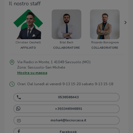
Il nostro staff
Christian Cecchelli
Bilal Bach
Riccardo Bonsignore
AFFILIATO
COLLABORATORE
COLLABORATORE
C
Via Radici in Monte, 1 41049 Sassuolo (MO)
Zona: Sassuolo-San Michele
Mostra su mappa
Orari: Dal lunedì al venerdì 9-13 15-20 sabato 9-13 15-18
0536586443
+393346946891
moha4@tecnocasa.it
Facebook