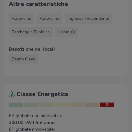
Altre caratteristiche
Farmacia SS. Antonio e
2,5 Km
Francesco
Autonomo
Autonomo
Ingresso Indipendente
Ospedali
Parcheggio Pubblico
Usato
Casa di cura Villa Fiorita
660 m
Nuovo Ospedale Civile
1,2 Km
Descrizione dei locali
Bagno Cieco
Supermercati
Euro Spin
660 m
Sigma
900 m
COOP
910 m
Coop Mezzavia
940 m
Classe Energetica
Conad
1,1 Km
G
Negozi
EP globale non rinnovabile:
300.00 kW h/m² anno
Negozi
270 m
EP globale rinnovabile:
Prima Market
390 m