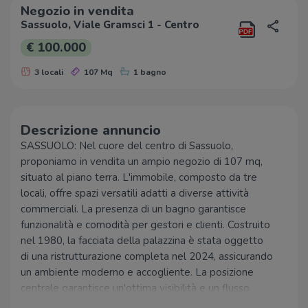
Negozio in vendita
Sassuolo, Viale Gramsci 1 - Centro
€ 100.000
3 locali
107 Mq
1 bagno
Descrizione annuncio
SASSUOLO: Nel cuore del centro di Sassuolo,
proponiamo in vendita un ampio negozio di 107 mq,
situato al piano terra. L'immobile, composto da tre
locali, offre spazi versatili adatti a diverse attività
commerciali. La presenza di un bagno garantisce
funzionalità e comodità per gestori e clienti. Costruito
nel 1980, la facciata della palazzina è stata oggetto
di una ristrutturazione completa nel 2024, assicurando
un ambiente moderno e accogliente. La posizione
centrale garantisce un'ottima visibilità e un flusso
costante di passanti, ideale per chi desidera avviare o